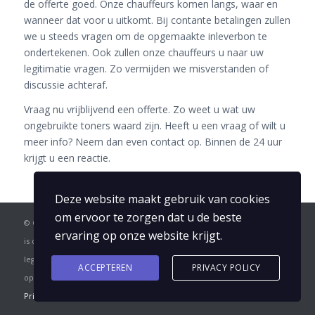
de offerte goed. Onze chauffeurs komen langs, waar en
wanneer dat voor u uitkomt. Bij contante betalingen zullen
we u steeds vragen om de opgemaakte inleverbon te
ondertekenen. Ook zullen onze chauffeurs u naar uw
legitimatie vragen. Zo vermijden we misverstanden of
discussie achteraf.
Vraag nu vrijblijvend een offerte. Zo weet u wat uw
ongebruikte toners waard zijn. Heeft u een vraag of wilt u
meer info? Neem dan even contact op. Binnen de 24 uur
krijgt u een reactie.
Deze website maakt gebruik van cookies
om ervoor te zorgen dat u de beste
© Copyright - Ongebruikte Toners . Wij houden van transparantie. Het
ervaring op onze website krijgt.
is dus bij afhalingen mogelijk dat de chauffeur vraagt naar uw
legitimatie. Tevens verplichten wij u bij contante betaling de
ACCEPTEREN
PRIVACY POLICY
opgemaakte inlever-bon te ondertekenen.
Privacy & cookies